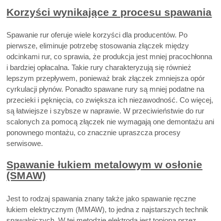
Korzyści wynikające z procesu spawania
Spawanie rur oferuje wiele korzyści dla producentów. Po
pierwsze, eliminuje potrzebę stosowania złączek między
odcinkami rur, co sprawia, że produkcja jest mniej pracochłonna
i bardziej opłacalna. Takie rury charakteryzują się również
lepszym przepływem, ponieważ brak złączek zmniejsza opór
cyrkulacji płynów. Ponadto spawane rury są mniej podatne na
przecieki i pęknięcia, co zwiększa ich niezawodność. Co więcej,
są łatwiejsze i szybsze w naprawie. W przeciwieństwie do rur
scalonych za pomocą złączek nie wymagają one demontażu ani
ponownego montażu, co znacznie upraszcza procesy
serwisowe.
Spawanie łukiem metalowym w osłonie
(SMAW)
Jest to rodzaj spawania znany także jako spawanie ręczne
łukiem elektrycznym (MMAW), to jedna z najstarszych technik
spawalniczych. W tej metodzie elektroda jest topiona przez